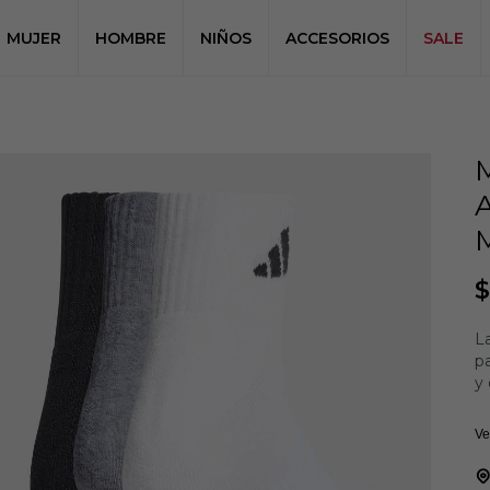
MUJER
HOMBRE
NIÑOS
ACCESORIOS
SALE
$
L
p
y 
Ta
Ve
ac
de