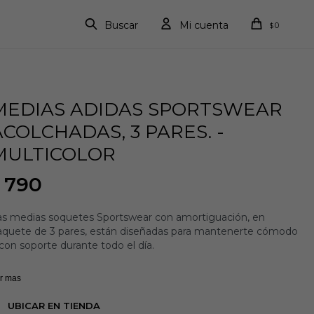
0
$
MEDIAS ADIDAS SPORTSWEAR
ACOLCHADAS, 3 PARES. -
MULTICOLOR
790
as medias soquetes Sportswear con amortiguación, en
aquete de 3 pares, están diseñadas para mantenerte cómodo
con soporte durante todo el día.
nto si vas al gimnasio como si simplemente realizás tus
r mas
tividades diarias, estas medias proporcionan una sensación
 suavidad y son lo suficientemente resistentes para el uso
UBICAR EN TIENDA