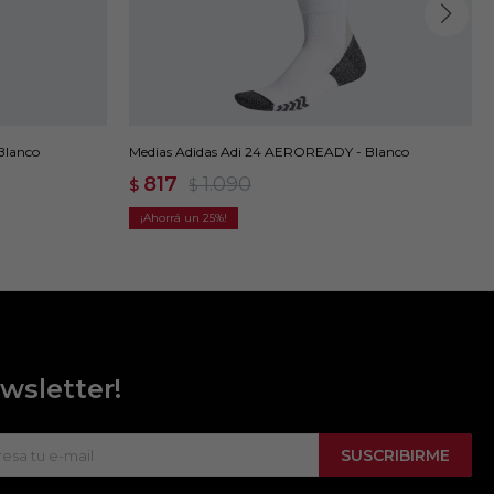
 Blanco
Medias Adidas Adi 24 AEROREADY - Blanco
817
1.090
$
$
25
wsletter!
SUSCRIBIRME