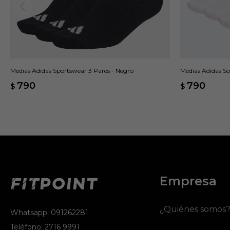
Medias Adidas Sportswear 3 Pares - Negro
Medias Adidas So
790
790
$
$
Empresa
¿Quiénes somos
Whatsapp: 091262281
Teléfono: 2716 9991