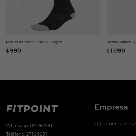
Medias Adidas Milano 23 - Negro
Medias Adidas F
990
1.090
$
$
Empresa
¿Quiénes somos
Whatsapp: 091262281
Teléfono: 2716 9991