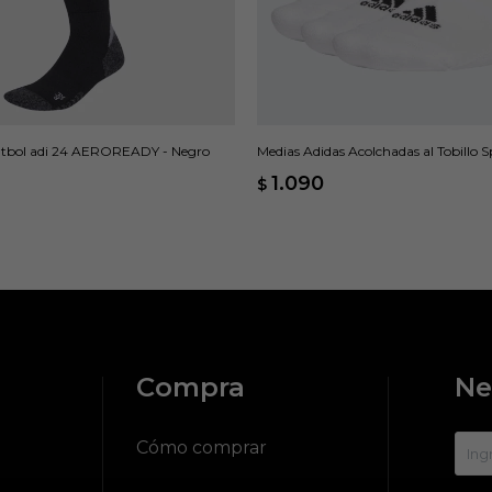
útbol adi 24 AEROREADY - Negro
Medias Adidas Acolchadas al Tobillo 
Pares - Blanco
1.090
$
Compra
Ne
?
Cómo comprar