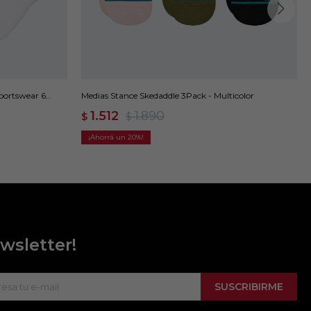
Sportswear 6
Medias Stance Skedaddle 3Pack - Multicolor
1.512
1.890
$
$
20
wsletter!
SUSCRIBIRME