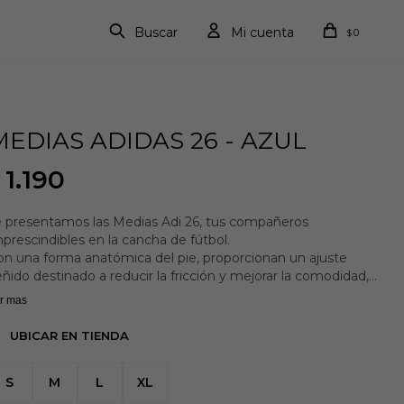
0
$
MEDIAS ADIDAS 26 - AZUL
1.190
e presentamos las Medias Adi 26, tus compañeros
prescindibles en la cancha de fútbol.
on una forma anatómica del pie, proporcionan un ajuste
ñido destinado a reducir la fricción y mejorar la comodidad,
yudándote a mantenerte concentrado. El refuerzo focalizado
r mas
 el arco plantar ayuda a mejorar la estabilidad y te da
nfianza para superar tus límites.
UBICAR EN TIENDA
forzadas con una suela gruesa en la puntera y el talón, estas
edias proporcionan una amortiguación adicional y una mayor
S
M
L
XL
rabilidad.
s innovadoras aberturas de sujeción en las piernas permiten