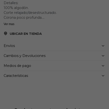
Detalles:
100% algodón.
Corte relajado/desestructurado.
Corona poco profunda.
Cierre ajustable.
Ver mas
Limpiar con un paño.
UBICAR EN TIENDA
Envíos
Cambios y Devoluciones
Medios de pago
Características