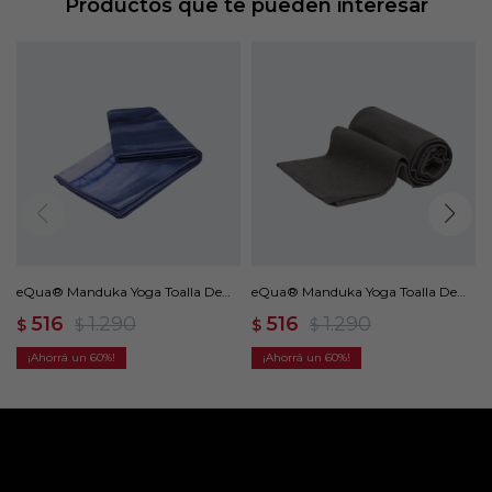
Productos que te pueden interesar
eQua® Manduka Yoga Toalla De
eQua® Manduka Yoga Toalla De
Mano - Azul
Mano - Gris
516
1.290
516
1.290
$
$
$
$
60
60