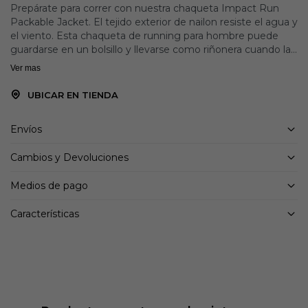
Prepárate para correr con nuestra chaqueta Impact Run
Packable Jacket. El tejido exterior de nailon resiste el agua y
el viento. Esta chaqueta de running para hombre puede
guardarse en un bolsillo y llevarse como riñonera cuando la
temperatura sube. Con la marca y acabados reflectantes
Ver mas
diseñados para absorber la luz y ganar visibilidad.
UBICAR EN TIENDA
Exterior de tejido de nailon que protege del viento y del
agua
Envíos
Ajuste holgado diseñado para cubrir desde el pecho, la
cintura y la cadera: confeccionada para aportar comodidad y
Cambios y Devoluciones
facilidad
Bolsillo para guardar la chaqueta y transportarla de forma
Medios de pago
práctica en una riñonera
Logotipo reflectante en el pecho y detalles en las mangas
Características
para ganar visibilidad