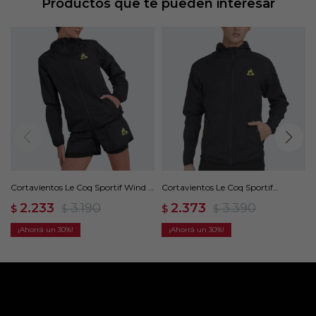
Productos que te pueden interesar
Cortavientos Le Coq Sportif Wind -
Cortavientos Le Coq Sportif
Negro
Training - Negro
2.233
3.190
2.373
3.390
$
$
$
$
30
30