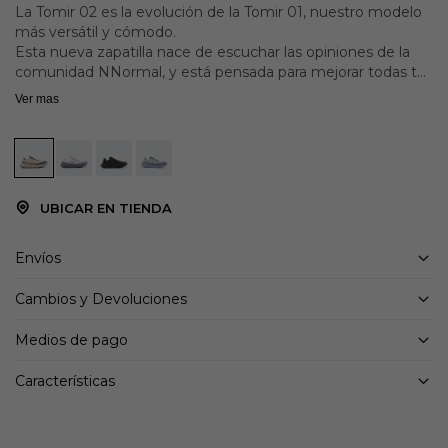
La Tomir 02 es la evolución de la Tomir 01, nuestro modelo
más versátil y cómodo.
Esta nueva zapatilla nace de escuchar las opiniones de la
comunidad NNormal, y está pensada para mejorar todas tus
experiencias de trail running y actividades al aire libre.
Ver mas
VIBRAM® Megagrip / Litebase / Traction Lug
Media suela Eexpure
UBICAR EN TIENDA
Envíos
Cambios y Devoluciones
Medios de pago
Características