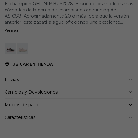
El champion GEL-NIMBUS® 28 es uno de los modelos más
cómodos de la gama de championes de running de
ASICS®. Aproximadamente 20 g más ligera que la versión
anterior, esta zapatilla sigue ofreciendo una excelente
amortiguación para que correr largas distancias resulte más
Ver mas
cómodo.
La entresuela incorpora una combinación de amortiguación
FF BLAST™ PLUS y tecnología PureGEL®. Estos
componentes contribuyen a crear una amortiguación ligera
UBICAR EN TIENDA
y suave que te hará sentir como si aterrizaras sobre las
nubes.
Envíos
La parte superior está confeccionada con un tejido de
punto técnico que envuelve suavemente los pies y los
Cambios y Devoluciones
mantiene cómodos.
Medios de pago
Características