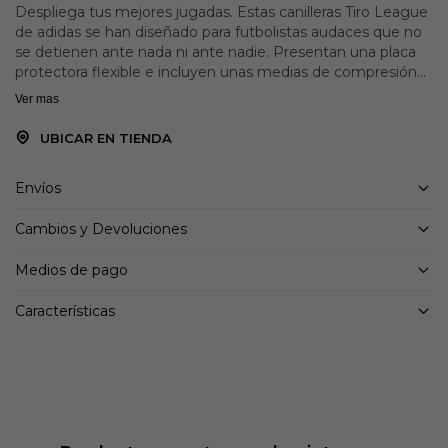
Despliega tus mejores jugadas. Estas canilleras Tiro League
de adidas se han diseñado para futbolistas audaces que no
se detienen ante nada ni ante nadie. Presentan una placa
protectora flexible e incluyen unas medias de compresión
que te garantizan un ajuste cómodo y seguro. El refuerzo
Ver mas
interior de EVA moldeada absorbe los impactos mientras
demuestras quién manda en el campo.
UBICAR EN TIENDA
Detalles:
Envíos
Exterior: 100% resina moldeada por inyección
Refuerzo interior de EVA moldeada
Cambios y Devoluciones
Placa protectora flexible
Incluyen unas medias de compresión
Medios de pago
Características