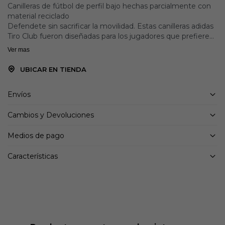
Canilleras de fútbol de perfil bajo hechas parcialmente con
material reciclado
Defendete sin sacrificar la movilidad. Estas canilleras adidas
Tiro Club fueron diseñadas para los jugadores que prefieren
la comodidad de las almohadillas que se incorporan a sus
Ver mas
medias. Ligeras y flexibles, su placa protectora rígida
incorpora un refuerzo interior de EVA que absorbe los
UBICAR EN TIENDA
impactos y perforaciones para una mayor ventilación.
Envíos
Detalles
Moldeado por inyección 75 % polipropileno, 25 %
Cambios y Devoluciones
polipropileno reciclado
Refuerzo de espuma
Medios de pago
Placa dura y flexible perforada
Características