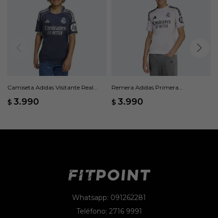
Camiseta Adidas Visitante Real
Remera Adidas Primera
Madrid 25/26 - Azul
Equipación Real Madrid 25 - Blanco
3.990
3.990
$
$
Whatsapp: 091262281
Teléfono: 2716 9991