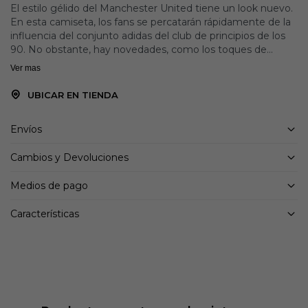
El estilo gélido del Manchester United tiene un look nuevo.
En esta camiseta, los fans se percatarán rápidamente de la
influencia del conjunto adidas del club de principios de los
90. No obstante, hay novedades, como los toques de
violeta y lila, y el acabado metalizado que da al escudo de
Ver mas
los diablos rojos un brillo adicional. Esta cómoda camiseta
incorpora AEROREADY, que mantiene la piel seca, para que
UBICAR EN TIENDA
los fans puedan concentrarse en el fútbol.
Envíos
Detalles:
Entallada
Cambios y Devoluciones
Cuello redondo
100 % poliéster (reciclado)
Medios de pago
AEROREADY
Escudo del Manchester United cosido
Características