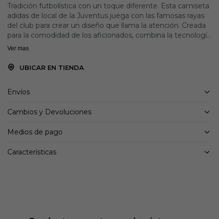
Tradición futbolística con un toque diferente. Esta camiseta
adidas de local de la Juventus juega con las famosas rayas
del club para crear un diseño que llama la atención. Creada
para la comodidad de los aficionados, combina la tecnología
AEROREADY, que controla la humedad, con un suave
Ver mas
tejido interlock. Con un acabado en los atemporales colores
rosas del club, un escudo bordado muestra tu afición.
UBICAR EN TIENDA
Detalles:
Envíos
Corte ajustado
100% poliéster (reciclado)
Cambios y Devoluciones
Escudo bordado de la Juventus
Medios de pago
Características