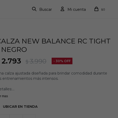
0
$
CALZA NEW BALANCE RC TIGHT
- NEGRO
2.793
3.990
$
30
na calza ajustada diseñada para brindar comodidad durante
os entrenamientos más intensos.
talles:
a tecnología de secado rápido NB DRY absorbe la humedad
r mas
 tu cuerpo para ayudarte a ejercitarte con facilidad.
erres en las costuras laterales
UBICAR EN TIENDA
ntura elástica con cordón de ajuste.
lsillo para llaves en la cintura