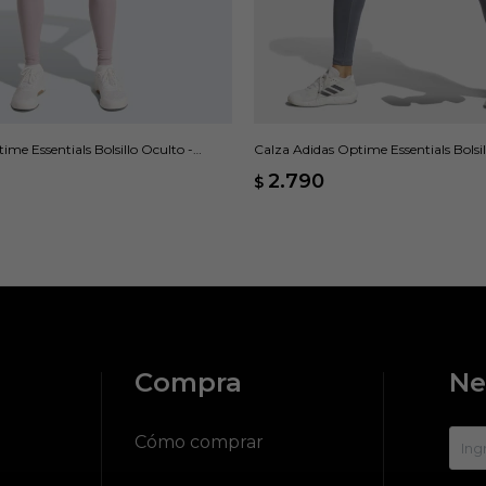
ime Essentials Bolsillo Oculto -
Calza Adidas Optime Essentials Bolsil
2.790
$
Compra
Ne
?
Cómo comprar