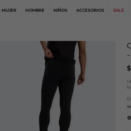
MUJER
HOMBRE
NIÑOS
ACCESORIOS
SALE
$
U
l
De
L
Ve
de
Ci
Ci
Bo