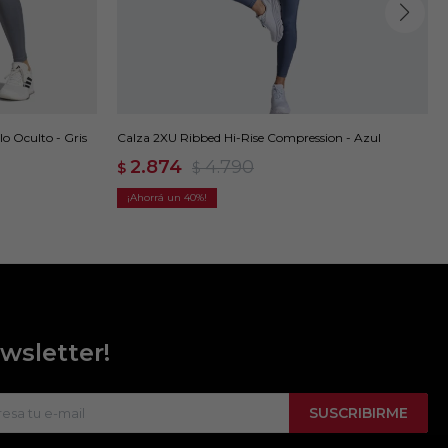
lo Oculto - Gris
Calza 2XU Ribbed Hi-Rise Compression - Azul
2.874
4.790
$
$
40
wsletter!
SUSCRIBIRME