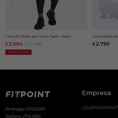
Calza 2XU Base Layer Comp Tights - Negro
Calza Adidas Opt
Rosado
2.694
4.490
2.790
$
$
$
40
Empresa
¿Quiénes somos
Whatsapp: 091262281
Teléfono: 2716 9991