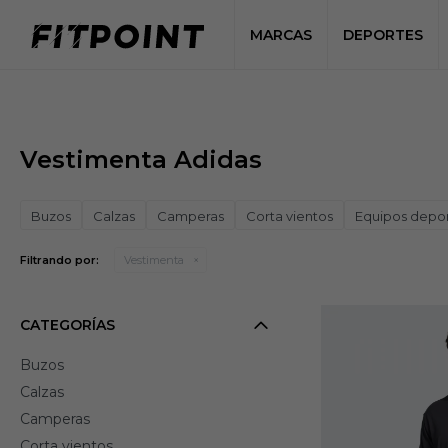
MARCAS
DEPORTES
Vestimenta Adidas
Buzos
Calzas
Camperas
Corta vientos
Equipos depor
Filtrando por:
Vestimenta
CATEGORÍAS
Buzos
Calzas
Camperas
Corta vientos