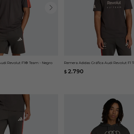
udi Revolut F1® Team - Negro
Remera Adidas Gráfica Audi Revolut F1
Gris
2.790
$