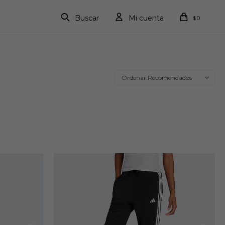
0
$
Recomendados