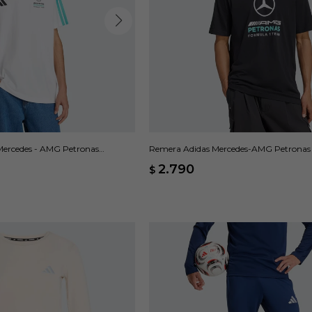
ercedes - AMG Petronas
Remera Adidas Mercedes-AMG Petronas 
nco
Team DNA - Negro
2.790
$