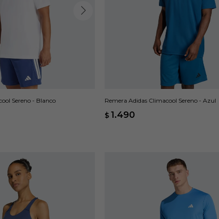
ool Sereno - Blanco
Remera Adidas Climacool Sereno - Azul
1.490
$