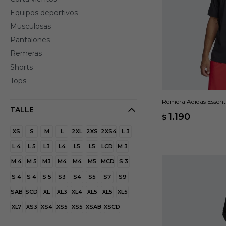
Equipos deportivos
Musculosas
Pantalones
Remeras
Shorts
Tops
Remera Adidas Essenti
TALLE
1.190
$
XS
S
M
L
2XL
2XS
2XS4
L 3
L 4
L 5
L3
L4
L5
L5
LCD
M 3
M 4
M 5
M3
M4
M4
M5
MCD
S 3
S 4
S 4
S 5
S3
S4
S5
S7
S9
SAB
SCD
XL
XL3
XL4
XL5
XL5
XL5
XL7
XS3
XS4
XS5
XS5
XSAB
XSCD