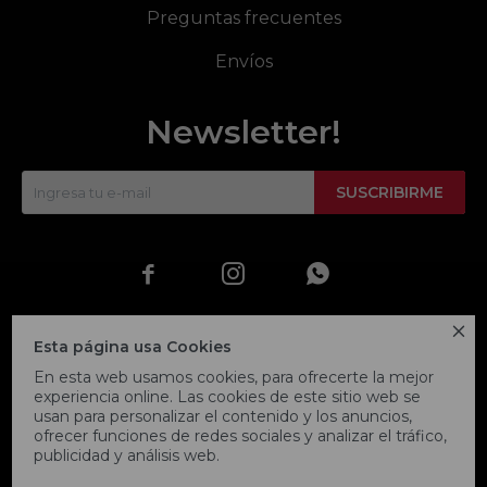
Preguntas frecuentes
Envíos
Newsletter!
SUSCRIBIRME




Esta página usa Cookies
En esta web usamos cookies, para ofrecerte la mejor
experiencia online. Las cookies de este sitio web se
usan para personalizar el contenido y los anuncios,
ofrecer funciones de redes sociales y analizar el tráfico,
publicidad y análisis web.