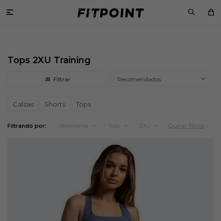

Tops 2XU Training
Recomendados
Calzas
Shorts
Tops
Quitar filtros
Filtrando por:
Vestimenta
Tops
2XU