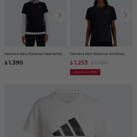
Remera New Balance Heathertech
Remera New Balance Athletics
- Negro
Sleeve - Negro
1.390
1.253
1.790
$
$
$
30