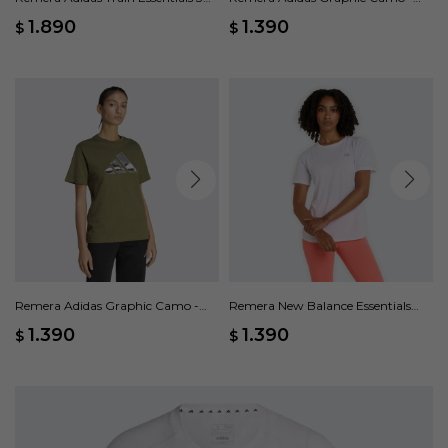
Rayas - Blanco
Blanco
1.890
1.390
$
$
Remera Adidas Graphic Camo -
Remera New Balance Essentials
Verde
Heathert - Blanco
1.390
1.390
$
$