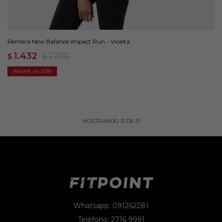
Remera New Balance Impact Run - Violeta
1.432
1.790
$
$
20
MOSTRANDO
31
DE
31
Whatsapp: 091262281
Teléfono: 2716 9991