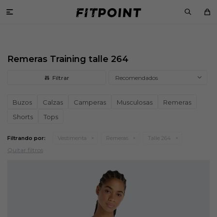

Remeras Training talle 264
Recomendados
Buzos
Calzas
Camperas
Musculosas
Remeras
Shorts
Tops
Filtrando por:
Vestimenta
Remeras
Talle 264
Quitar filtros