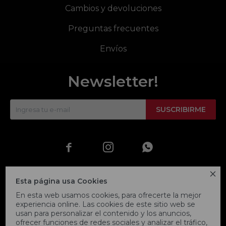
Cambios y devoluciones
Preguntas frecuentes
Envíos
Newsletter!
SUSCRIBIRME




Esta página usa Cookies
En esta web usamos cookies, para ofrecerte la mejor
experiencia online. Las cookies de este sitio web se
usan para personalizar el contenido y los anuncios,
ofrecer funciones de redes sociales y analizar el tráfico,