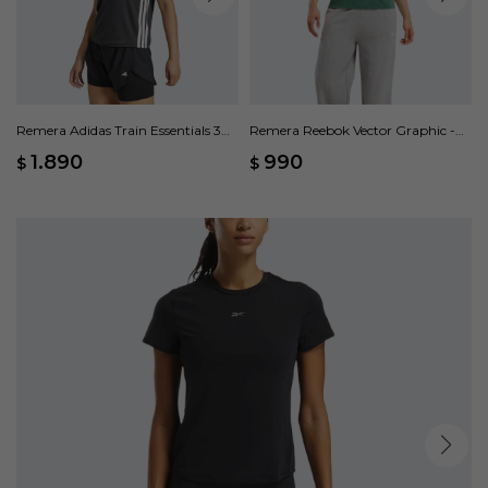
Remera Adidas Train Essentials 3
Remera Reebok Vector Graphic -
Rayas - Negro
Verde
1.890
990
$
$