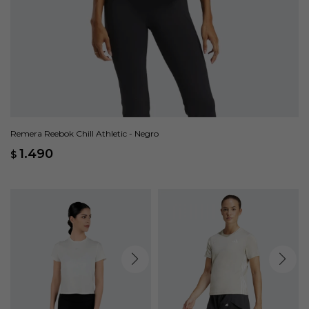
Remera Reebok Chill Athletic - Negro
1.490
$