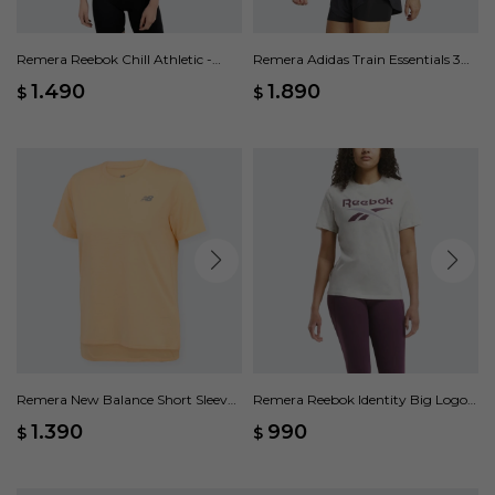
Remera Reebok Chill Athletic -
Remera Adidas Train Essentials 3
Beige
Rayas - Beige
1.490
1.890
$
$
Remera New Balance Short Sleeve
Remera Reebok Identity Big Logo -
- Naranja
Beige
1.390
990
$
$