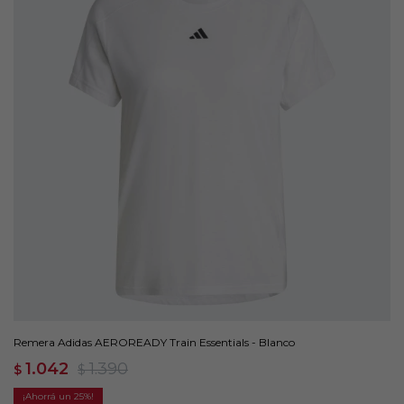
Remera Adidas AEROREADY Train Essentials - Blanco
1.042
1.390
$
$
25