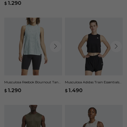
1.290
$
Musculosa Reebok Bournout Tank
Musculosa Adidas Train Essentials
- Azul
Boxy Workout - Negro
1.290
1.490
$
$