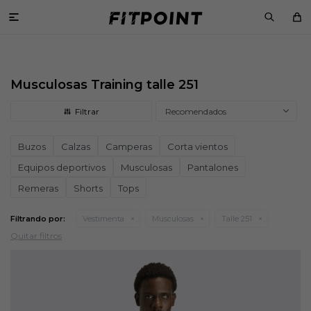

Musculosas Training talle 251
Recomendados
Buzos
Calzas
Camperas
Corta vientos
Equipos deportivos
Musculosas
Pantalones
Remeras
Shorts
Tops
Filtrando por:
Vestimenta
Musculosas
Talle 251
Quitar filtros