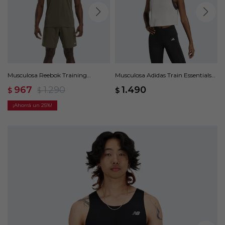
Musculosa Reebok Training
Musculosa Adidas Train Essentials
Sleeveless Tech - Verde
Boxy Workout - Gris
967
1.290
1.490
$
$
$
25