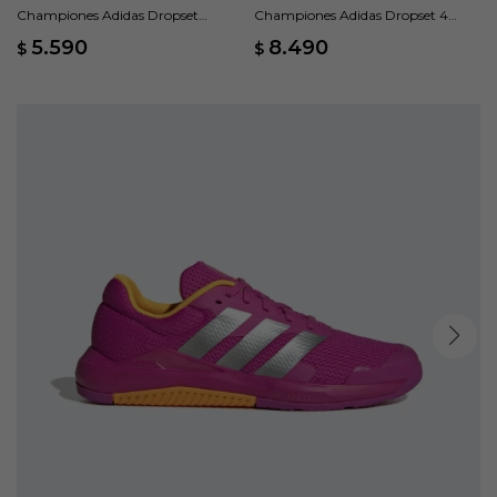
Championes Adidas Dropset
Championes Adidas Dropset 4
Control W - Naranja
Power W - Gris
5.590
8.490
$
$