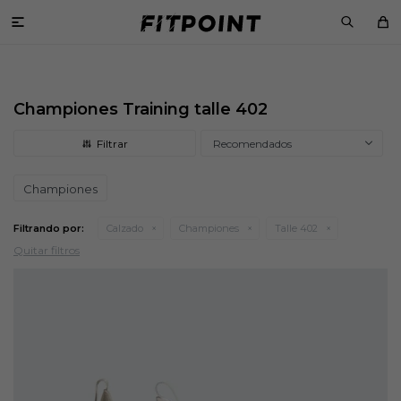

Championes Training talle 402
Recomendados
Championes
Filtrando por:
Calzado
Championes
Talle 402
Quitar filtros