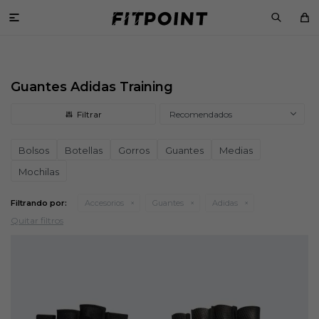

Guantes Adidas Training
Recomendados
Bolsos
Botellas
Gorros
Guantes
Medias
Mochilas
Filtrando por:
Accesorios
Guantes
Adidas
Quitar filtros