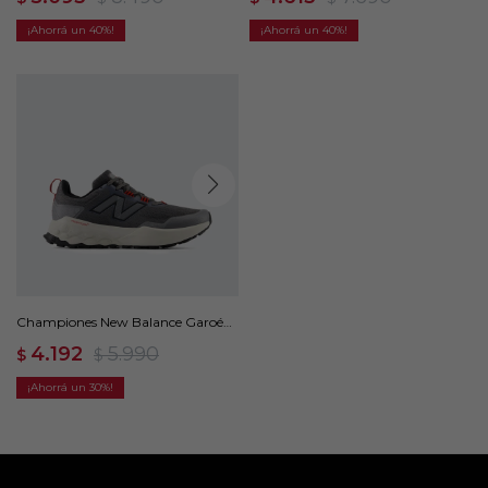
40
40
Championes New Balance Garoé
V2 - Gris
4.192
5.990
$
$
30