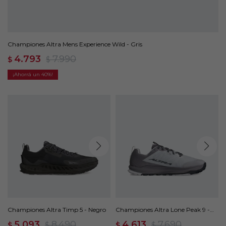
Championes Altra Mens Experience Wild - Gris
4.793
7.990
$
$
40
Championes Altra Timp 5 - Negro
Championes Altra Lone Peak 9 -
Gris
5.093
8.490
4.613
7.690
$
$
$
$