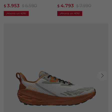
Gris2
- Beige
3.953
6.590
4.793
7.990
$
$
$
$
40
40