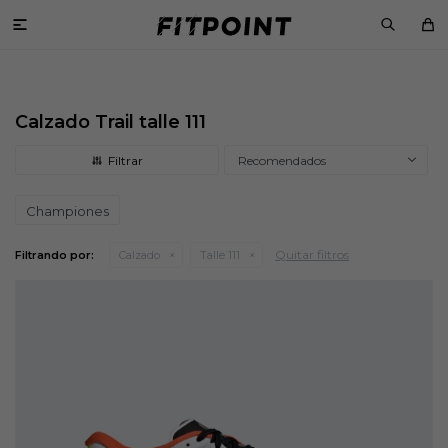

Calzado Trail talle 111
Recomendados
Championes
Quitar filtros
Filtrando por:
Calzado
Talle 111