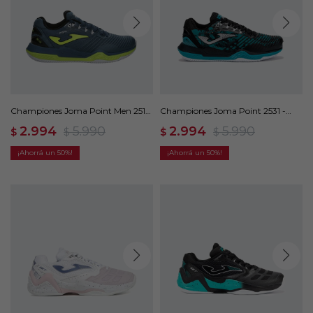
Championes Joma Point Men 2517
Championes Joma Point 2531 -
- Verde
Negro
2.994
5.990
2.994
5.990
$
$
$
$
50
50