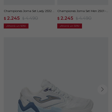
Championes Joma Set Lady 2532 -
Championes Joma Set Men 2501 -
Rosado
Negro
2.245
4.490
2.245
4.490
$
$
$
$
50
50