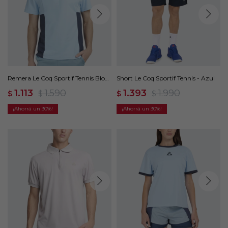
Remera Le Coq Sportif Tennis Block
Short Le Coq Sportif Tennis - Azul
- Azul
1.113
1.590
1.393
1.990
$
$
$
$
30
30