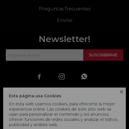
Preguntas frecuentes
Envíos
Newsletter!
SUSCRIBIRME




Esta página usa Cookies
En esta web usamos cookies, para ofrecerte la mejor
experiencia online. Las cookies de este sitio web se
usan para personalizar el contenido y los anuncios,
ofrecer funciones de redes sociales y analizar el tráfico,
publicidad y análisis web.