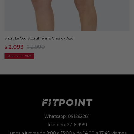
Short Le Coq Sportif Tennis Classic - Azul
2.093
2.990
$
$
30
Whatsapp: 091262281
Teléfono: 2716 9991
Lunes a jueves de 9:00 a 13:00 y de 14:00 a 17:45, viernes