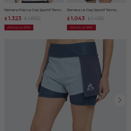
Remera Polo Le Coq Sportif Tennis
Remera Le Coq Sportif Tennis
- Blanco
Classic - Azul
1.323
1.890
1.043
1.490
$
$
$
$
30
30