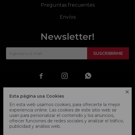
Preguntas frecuentes
Envíos
Newsletter!
SUSCRIBIRME




Esta página usa Cookies
En esta web usamos cookies, para ofrecerte la mejor
experiencia online. Las cookies de este sitio web se
usan para personalizar el contenido y los anuncios,
ofrecer funciones de redes sociales y analizar el tráfico,
publicidad y análisis web.