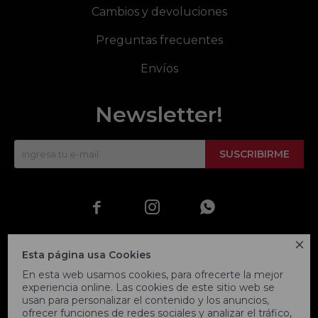
Cambios y devoluciones
Preguntas frecuentes
Envíos
Newsletter!
SUSCRIBIRME




Esta página usa Cookies
En esta web usamos cookies, para ofrecerte la mejor
experiencia online. Las cookies de este sitio web se
usan para personalizar el contenido y los anuncios,
ofrecer funciones de redes sociales y analizar el tráfico,