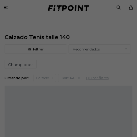

Calzado Tenis talle 140
Recomendados
Championes
Quitar filtros
Filtrando por:
Calzado
Talle 140