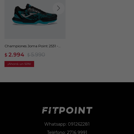
Championes Joma Point 2531 -
Negro
2.994
5.990
$
$
50
Whatsapp: 091262281
Teléfono: 2716 9991