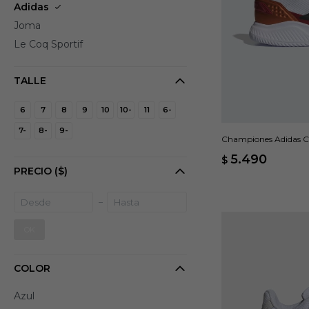
Adidas
Joma
Le Coq Sportif
TALLE
6
7
8
9
10
10-
11
6-
7-
8-
9-
Championes Adidas Co
5.490
$
PRECIO
($)
OK
COLOR
Azul