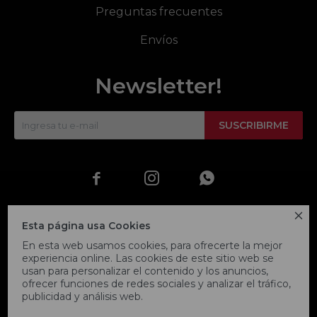
Preguntas frecuentes
Envíos
Newsletter!
SUSCRIBIRME




Esta página usa Cookies
En esta web usamos cookies, para ofrecerte la mejor
experiencia online. Las cookies de este sitio web se
usan para personalizar el contenido y los anuncios,
ofrecer funciones de redes sociales y analizar el tráfico,
publicidad y análisis web.