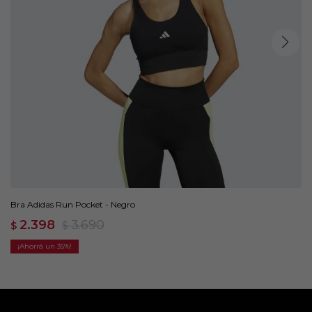
Bra Adidas Run Pocket - Negro
2.398
3.690
$
$
35