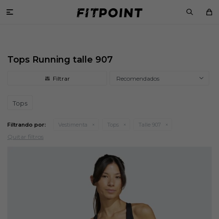

Tops Running talle 907
Recomendados
Tops
Filtrando por:
Vestimenta
Tops
Talle 907
Quitar filtros