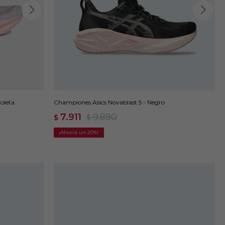
oleta
Championes Asics Novablast 5 - Negro
7.911
9.890
$
$
20