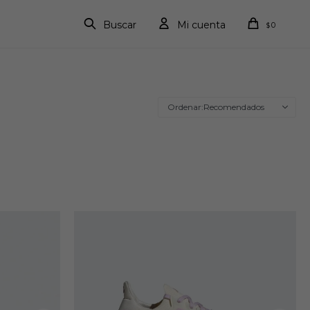
0
$
Recomendados