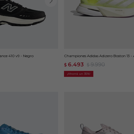
nce 410 v9 - Negro
Championes Adidas Adizero Boston 13 - 
6.493
9.990
$
$
35