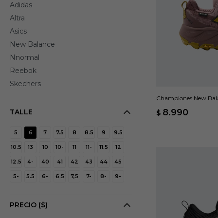
Adidas
Altra
Asics
New Balance
Nnormal
Reebok
Skechers
Championes New Balan
8.990
TALLE
$
5
6
7
7.5
8
8.5
9
9.5
10.5
13
10
10-
11
11-
11.5
12
12.5
4-
40
41
42
43
44
45
5-
5.5
6-
6.5
7,5
7-
8-
9-
PRECIO
($)