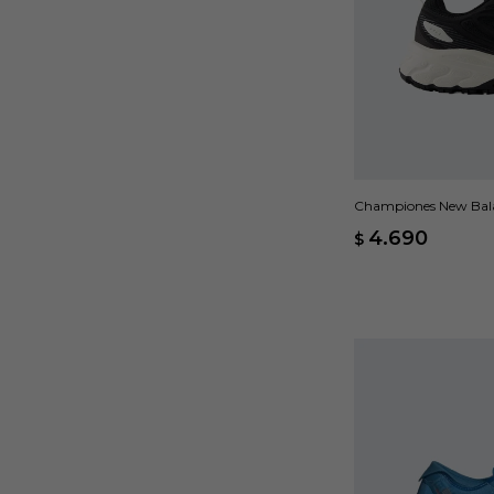
Championes New Bala
4.690
$