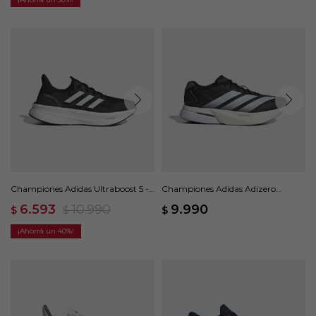
Championes Adidas Ultraboost 5 -
Championes Adidas Adizero
Negro
Boston 13 - Negro
6.593
10.990
9.990
$
$
$
40