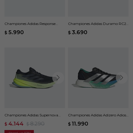
Championes Adidas Response
Championes Adidas Duramo RC2 -
Super - Violeta
Violeta
5.990
3.690
$
$
Championes Adidas Supernova
Championes Adidas Adizero Adios
Rise 2 - Negro
Pro 4 - Negro
4.144
8.290
11.990
$
$
$
50