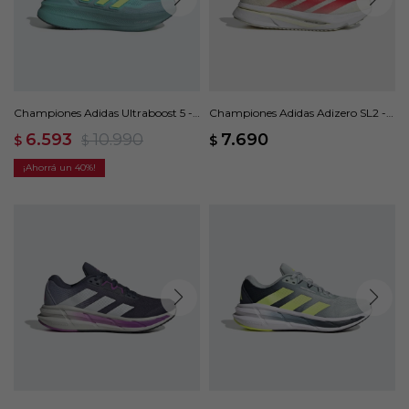
Championes Adidas Ultraboost 5 -
Championes Adidas Adizero SL2 -
Verde
Beige
6.593
10.990
7.690
$
$
$
40