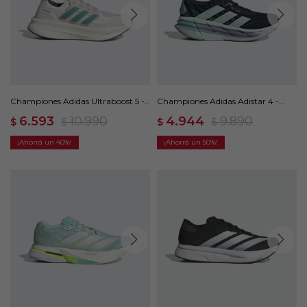
Championes Adidas Ultraboost 5 -
Championes Adidas Adistar 4 -
Blanco
Azul
6.593
10.990
4.944
9.890
$
$
$
$
40
50