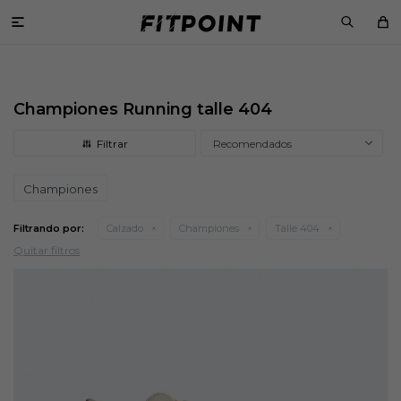

Championes Running talle 404
Recomendados
Championes
Filtrando por:
Calzado
Championes
Talle 404
Quitar filtros