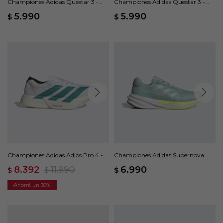
Championes Adidas Questar 3 -
Championes Adidas Questar 3 -
Azul
Gris
5.990
5.990
$
$
Championes Adidas Adios Pro 4 -
Championes Adidas Supernova
Blanco
Stride 2.0 - Verde
8.392
11.990
6.990
$
$
$
30