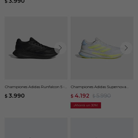
3.990
$
Championes Adidas Runfalcon 5 -
Championes Adidas Supernova
Negro
Ease - Blanco
3.990
4.192
5.990
$
$
$
30