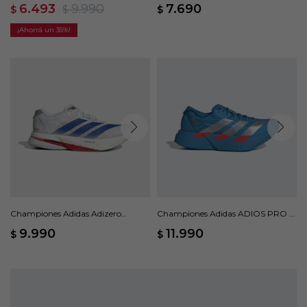
Boston 13 - Amarillo
Azul
6.493
9.990
7.690
$
$
$
35
Championes Adidas Adizero
Championes Adidas ADIOS PRO 4
Boston 13 - Blanco
- Azul
9.990
11.990
$
$