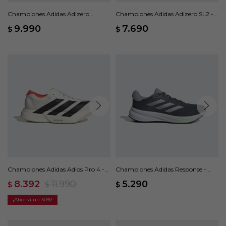
Championes Adidas Adizero
Championes Adidas Adizero SL2 -
Boston 13 - Verde
Negro
9.990
7.690
$
$
Championes Adidas Adios Pro 4 -
Championes Adidas Response -
Blanco
Gris
8.392
11.990
5.290
$
$
$
30