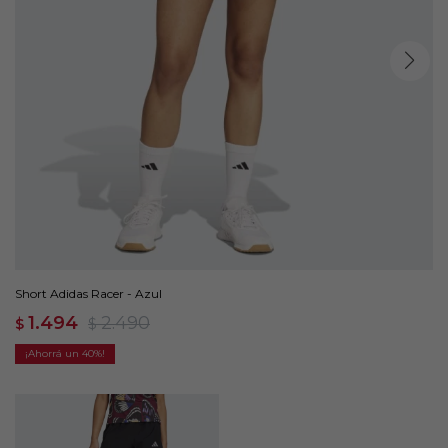
Short Adidas Racer - Azul
1.494
2.490
$
$
40