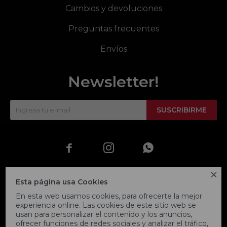
Cambios y devoluciones
Preguntas frecuentes
Envíos
Newsletter!
SUSCRIBIRME




Esta página usa Cookies
En esta web usamos cookies, para ofrecerte la mejor
experiencia online. Las cookies de este sitio web se
usan para personalizar el contenido y los anuncios,
ofrecer funciones de redes sociales y analizar el tráfico,