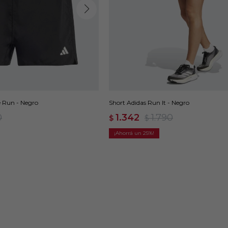
 Run - Negro
Short Adidas Run It - Negro
0
1.342
1.790
$
$
25