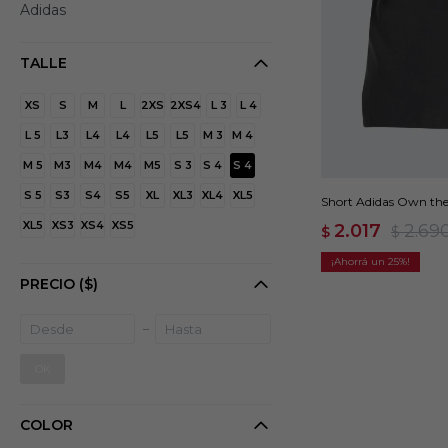
Adidas
TALLE
XS
S
M
L
2XS
2XS4
L 3
L 4
L 5
L3
L4
L4
L5
L5
M 3
M 4
M 5
M3
M4
M4
M5
S 3
S 4
S 4
S 5
S3
S4
S5
XL
XL3
XL4
XL5
Short Adidas Own the
XL5
XS3
XS4
XS5
2.017
2.69
$
$
25
PRECIO
($)
OK
COLOR