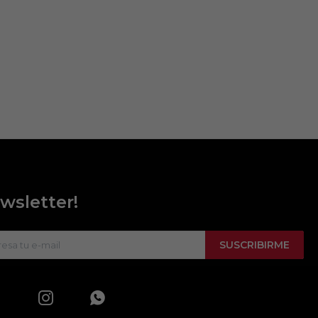
wsletter!
SUSCRIBIRME

