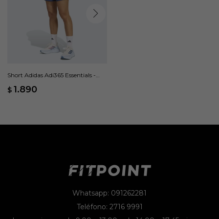
Short Adidas Adi365 Essentials -
Azul
1.890
$
Whatsapp: 091262281
Teléfono: 2716 9991