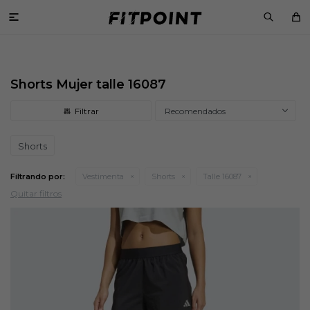

Shorts Mujer talle 16087
Recomendados
Shorts
Filtrando por:
Vestimenta
Shorts
Talle 16087
Quitar filtros