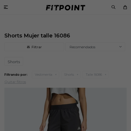

Shorts Mujer talle 16086
Recomendados
Shorts
Filtrando por:
Vestimenta
Shorts
Talle 16086
Quitar filtros