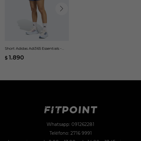
Short Adidas Adi365 Essentials -
Azul
1.890
$
Whatsapp: 091262281
Teléfono: 2716 9991