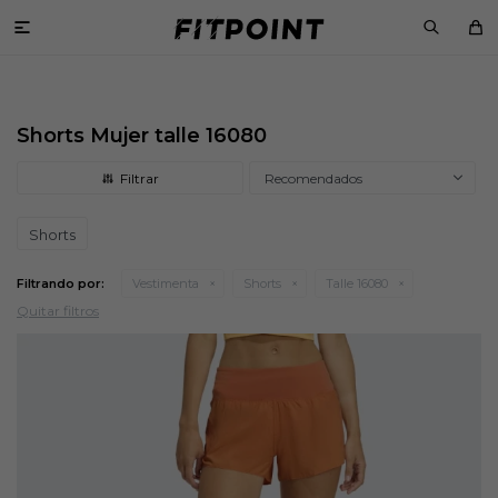

Shorts Mujer talle 16080
Recomendados
Shorts
Filtrando por:
Vestimenta
Shorts
Talle 16080
Quitar filtros