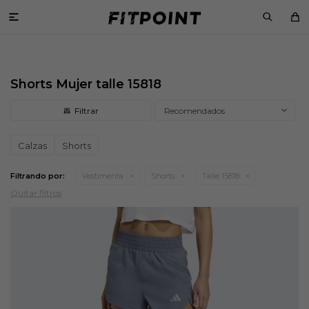

Shorts Mujer talle 15818
Recomendados
Calzas
Shorts
Filtrando por:
Vestimenta
Shorts
Talle 15818
Quitar filtros