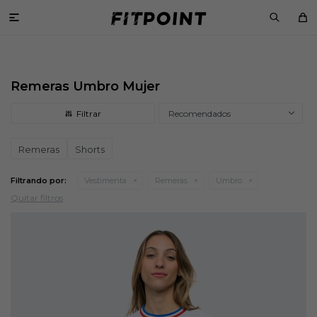

Remeras Umbro Mujer
Recomendados
Remeras
Shorts
Filtrando por:
Vestimenta
Remeras
Umbro
Quitar filtros