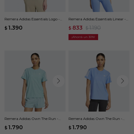
Remera Adidas Essentials Logo -
Remera Adidas Essentials Linear -
Gris
Azul
1.390
833
1.190
$
$
$
30
Remera Adidas Own The Run -
Remera Adidas Own The Run -
Verde
Azul
1.790
1.790
$
$