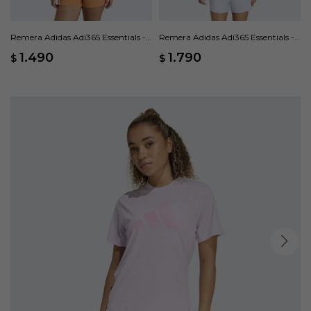
Remera Adidas Adi365 Essentials -
Remera Adidas Adi365 Essentials -
Blanco
Azul
1.490
1.790
$
$