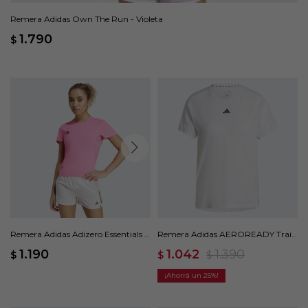
Remera Adidas Own The Run - Violeta
1.790
$
Remera Adidas Adizero Essentials -
Remera Adidas AEROREADY Train
Rosado
Essentials - Blanco
1.190
1.042
1.390
$
$
$
25