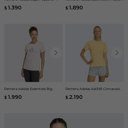
Naranja
Rosado
1.390
1.890
$
$
Remera Adidas Essentials Big
Remera Adidas Adi365 Climacool -
Performance Logo - Rosado
Naranja
1.990
2.190
$
$