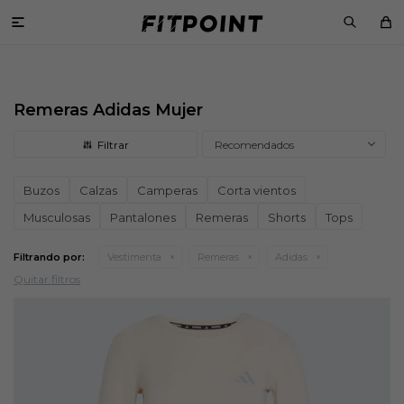

Remeras Adidas Mujer
Recomendados
Buzos
Calzas
Camperas
Corta vientos
Musculosas
Pantalones
Remeras
Shorts
Tops
Filtrando por:
Vestimenta
Remeras
Adidas
Quitar filtros