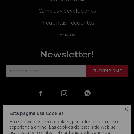
Cambios y devoluciones
Preguntas frecuentes
Envíos
Newsletter!
SUSCRIBIRME




Esta página usa Cookies
En esta web usamos cookies, para ofrecerte la mejor
experiencia online. Las cookies de este sitio web se
usan para personalizar el contenido y los anuncios,