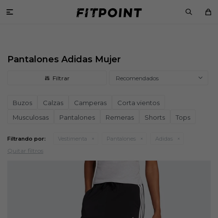

Pantalones Adidas Mujer
Recomendados
Buzos
Calzas
Camperas
Corta vientos
Musculosas
Pantalones
Remeras
Shorts
Tops
Filtrando por:
Vestimenta
Pantalones
Adidas
Quitar filtros