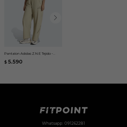
Pantalon Adidas Z.N.E Tejido -
Beige
5.590
$
Whatsapp: 091262281