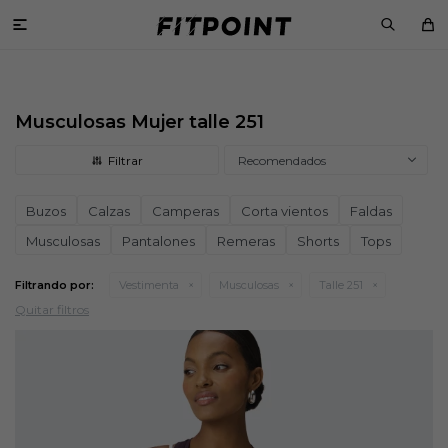

Musculosas Mujer talle 251
Recomendados
Buzos
Calzas
Camperas
Corta vientos
Faldas
Musculosas
Pantalones
Remeras
Shorts
Tops
Filtrando por:
Vestimenta
Musculosas
Talle 251
Quitar filtros