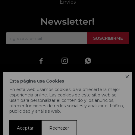
Envíos
Newsletter!
SUSCRIBIRME




Esta página usa Cookies
En esta web usamos cookies, para ofrecerte la mejor
experiencia online. Las cookies de este sitio web se
usan para personalizar el contenido y los anuncios,
ofrecer funciones de redes sociales y analizar el tráfico,
publicidad y análisis web.
© Copyright 2026 / Fitpoint
Aceptar
Rechazar