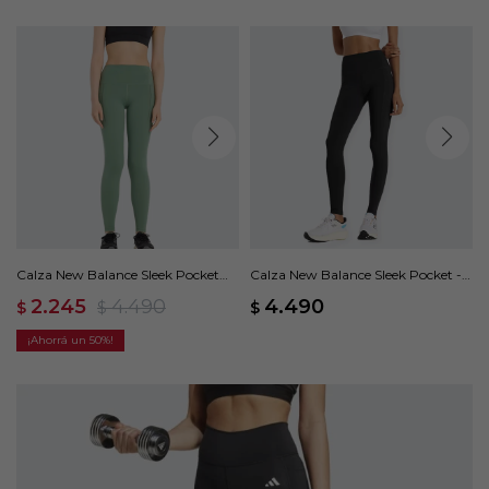
Calza New Balance Sleek Pocket
Calza New Balance Sleek Pocket -
High Rise - Verde
Negro
2.245
4.490
4.490
$
$
$
50