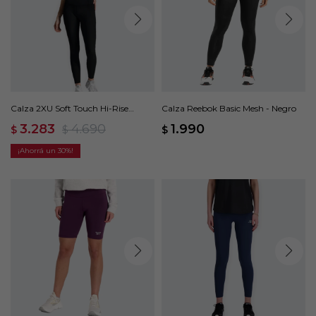
Calza 2XU Soft Touch Hi-Rise
Calza Reebok Basic Mesh - Negro
Compression - Negro
3.283
4.690
1.990
$
$
$
30