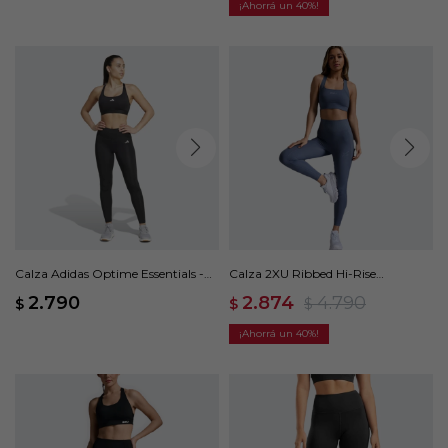
40
Calza Adidas Optime Essentials -
Calza 2XU Ribbed Hi-Rise
Negro
Compression - Azul
2.790
2.874
4.790
$
$
$
40