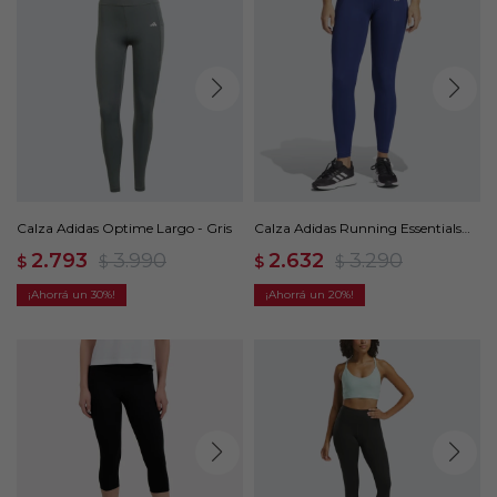
Calza Adidas Optime Largo - Gris
Calza Adidas Running Essentials
Largo - Azul
2.793
3.990
2.632
3.290
$
$
$
$
30
20