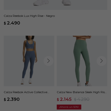
Calza Reebok Lux High Rise - Negro
2.490
$
Calza Reebok Active Collective
Calza New Balance Sleek High Rise
DreamBlend 7/8 - Azul
- Verde
2.390
2.145
4.290
$
$
$
50