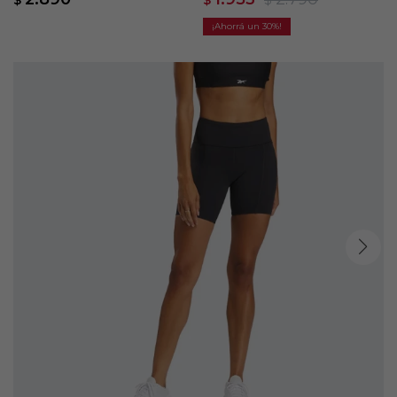
$
$
$
30