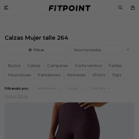

Calzas Mujer talle 264
Recomendados
Buzos
Calzas
Camperas
Corta vientos
Faldas
Musculosas
Pantalones
Remeras
Shorts
Tops
Filtrando por:
Vestimenta
Calzas
Talle 264
Quitar filtros