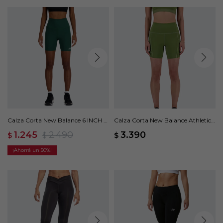
Calza Corta New Balance 6 INCH -
Calza Corta New Balance Athletics
Verde
6 INCH - Verde
1.245
2.490
3.390
$
$
$
50