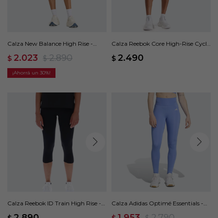
Calza New Balance High Rise -
Calza Reebok Core High-Rise Cycle
Beige
- Negro
2.023
2.890
2.490
$
$
$
30
Calza Reebok ID Train High Rise -
Calza Adidas Optimé Essentials -
Negro
Azul
2.890
1.953
2.790