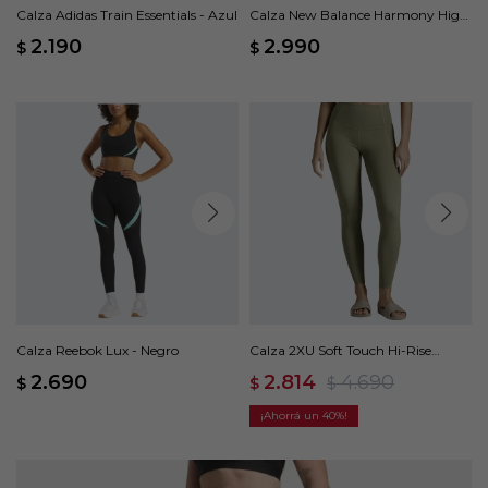
Calza Adidas Train Essentials - Azul
Calza New Balance Harmony High
Rise - Violeta
2.190
2.990
$
$
Calza Reebok Lux - Negro
Calza 2XU Soft Touch Hi-Rise
Compression - Verde
2.690
2.814
4.690
$
$
$
40