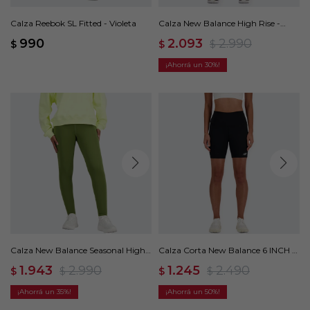
Calza Reebok SL Fitted - Violeta
Calza New Balance High Rise -
Azul
990
2.093
2.990
$
$
$
30
Calza New Balance Seasonal High
Calza Corta New Balance 6 INCH -
Intensity - Verde
Negro
1.943
2.990
1.245
2.490
$
$
$
$
35
50