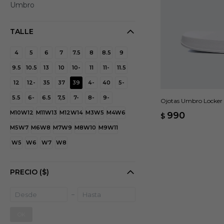
Umbro
TALLE
4
5
6
7
7.5
8
8.5
9
9.5
10.5
13
10
10-
11
11-
11.5
12
12-
35
37
39
4-
40
5-
5.5
6-
6.5
7,5
7-
8-
9-
Ojotas Umbro Locker
M10W12
M11W13
M12W14
M3W5
M4W6
990
$
M5W7
M6W8
M7W9
M8W10
M9W11
W5
W6
W7
W8
PRECIO
($)
OK