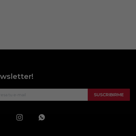
wsletter!
SUSCRIBIRME

