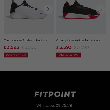
Championes Adidas Initiation -
Championes Adidas Initiation -
Blanco
Negro
3.593
5.990
3.593
5.990
$
$
$
$
40
40
Whatsapp: 091262281