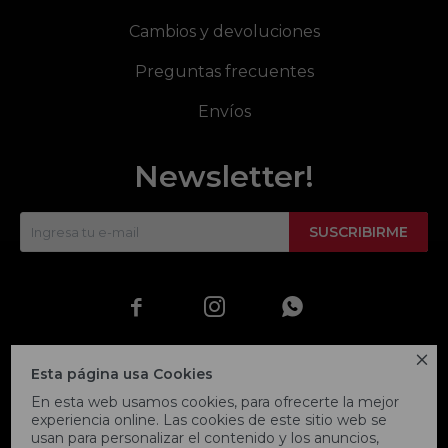
Cambios y devoluciones
Preguntas frecuentes
Envíos
Newsletter!
SUSCRIBIRME




Esta página usa Cookies
En esta web usamos cookies, para ofrecerte la mejor
experiencia online. Las cookies de este sitio web se
usan para personalizar el contenido y los anuncios,