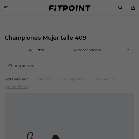

Championes Mujer talle 409
Recomendados
Championes
Filtrando por:
Calzado
Championes
Talle 409
Quitar filtros