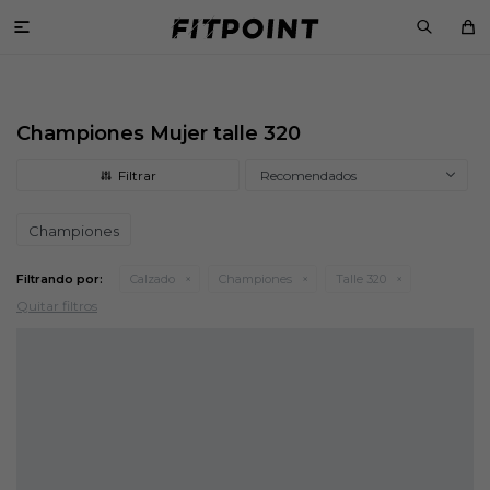

Championes Mujer talle 320
Recomendados
Championes
Filtrando por:
Calzado
Championes
Talle 320
Quitar filtros