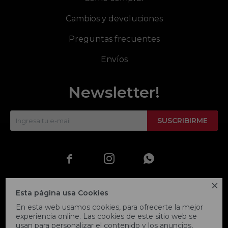
Cambios y devoluciones
Preguntas frecuentes
Envíos
Newsletter!
SUSCRIBIRME




Esta página usa Cookies
En esta web usamos cookies, para ofrecerte la mejor
experiencia online. Las cookies de este sitio web se
usan para personalizar el contenido y los anuncios,