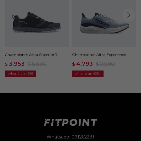
Championes Altra Superior 7 -
Championes Altra Experience
Negro
Form - Azul
3.953
6.590
4.793
7.990
$
$
$
$
40
40
Whatsapp: 091262281