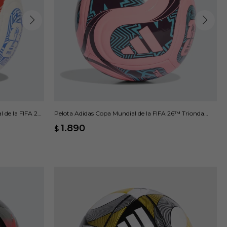
 de la FIFA 26
Pelota Adidas Copa Mundial de la FIFA 26™ Trionda
Club - Rosado
1.890
$