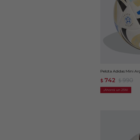
Pelota Adidas Mini Ar
742
990
$
$
25