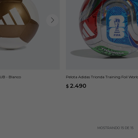
UB - Blanco
Pelota Adidas Trionda Training Foil Worl
Multicolor
2.490
$
MOSTRANDO
15
DE
15