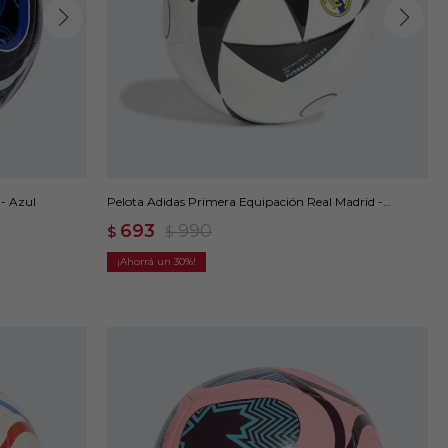
 - Azul
Pelota Adidas Primera Equipación Real Madrid -
White/black/sky Tint
693
990
$
$
30