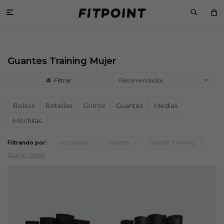

Guantes Training Mujer
Recomendados
Bolsos
Botellas
Gorros
Guantes
Medias
Mochilas
Filtrando por:
Accesorios
Guantes
Deporte:
Training
Quitar filtros