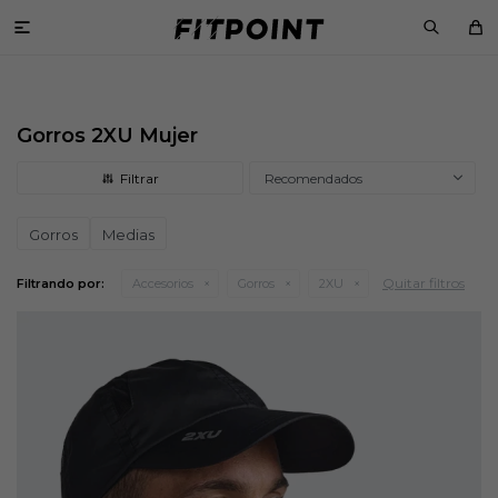

Gorros 2XU Mujer
Recomendados
Gorros
Medias
Quitar filtros
Filtrando por:
Accesorios
Gorros
2XU