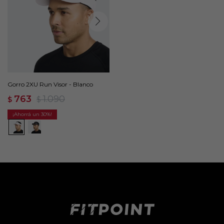
Gorro 2XU Run Visor - Blanco
763
1.090
$
$
30