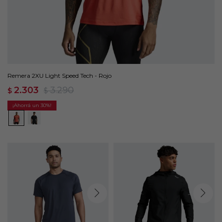
Remera 2XU Light Speed Tech - Rojo
2.303
3.290
$
$
30