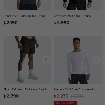
Remera 2XU Motion Tee - Azul
Campera 2XU Aero - Negro
2.190
4.990
$
$
Short 2XU Aero 5 - Hunter/black
Remera 2XU Core Compression
Game Day L/S - Blanco
2.790
2.233
3.190
$
$
$
30