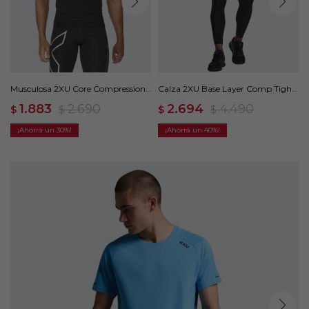
Musculosa 2XU Core Compression
Calza 2XU Base Layer Comp Tights
Sleeveless - Negro
- Negro
1.883
2.690
2.694
4.490
$
$
$
$
30
40