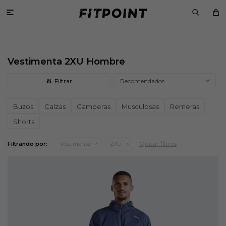

Vestimenta 2XU Hombre
Recomendados
Buzos
Calzas
Camperas
Musculosas
Remeras
Shorts
Quitar filtros
Filtrando por:
Vestimenta
2XU