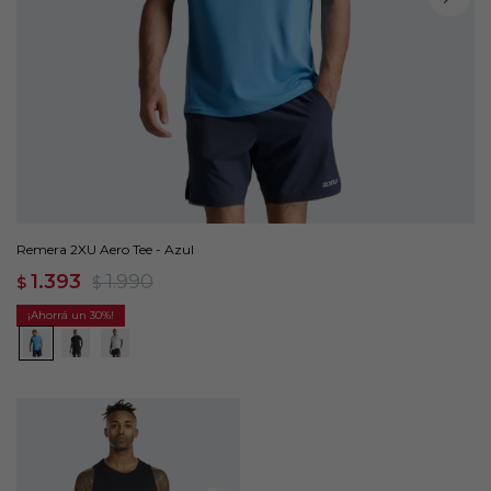
Remera 2XU Aero Tee - Azul
1.393
1.990
$
$
30