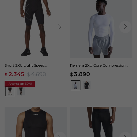
Short 2XU Light Speed
Remera 2XU Core Compression
Compression Shorts - Negro
Long Sleeve - Blanco
2.345
4.690
3.890
$
$
$
50