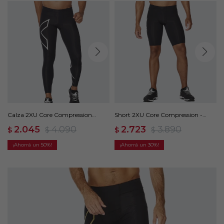
Calza 2XU Core Compression
Short 2XU Core Compression -
Tights - Negro
Negro
2.045
4.090
2.723
3.890
$
$
$
$
50
30