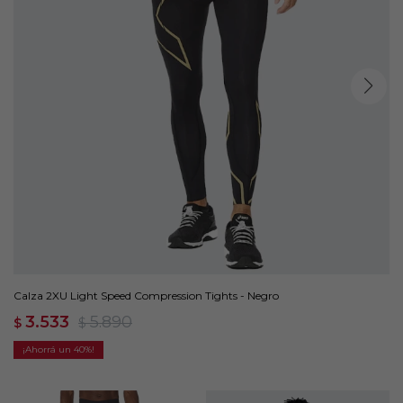
Calza 2XU Light Speed Compression Tights - Negro
3.533
5.890
$
$
40