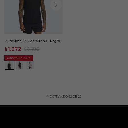
Musculosa 2XU Aero Tank - Negro
1.272
1.590
$
$
20
MOSTRANDO
22
DE
22