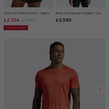
Short 2XU Motion 6 Inch - Negro
Buzo 2XU Ignition Hooded - Gris
2.334
3.890
5.590
$
$
$
40