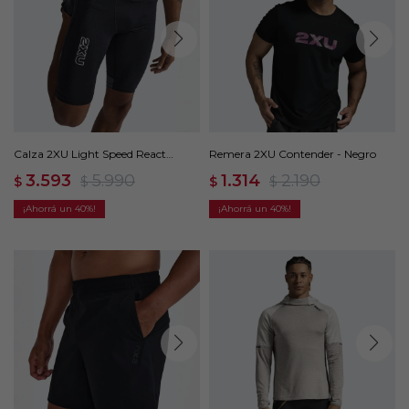
Calza 2XU Light Speed React
Remera 2XU Contender - Negro
Compression - Negro
3.593
5.990
1.314
2.190
$
$
$
$
40
40