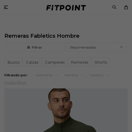

Remeras Fabletics Hombre
Recomendados
Buzos
Calzas
Camperas
Remeras
Shorts
Filtrando por:
Vestimenta
Remeras
Fabletics
Quitar filtros