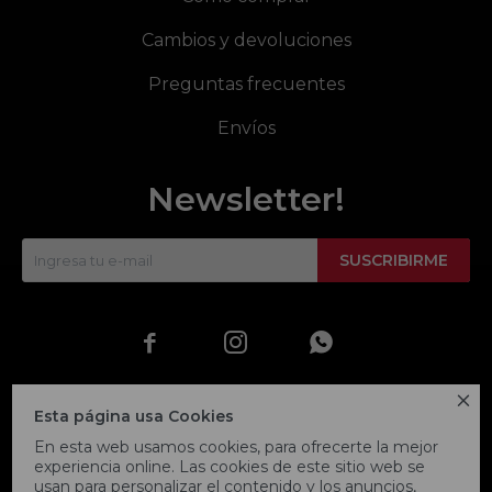
Cambios y devoluciones
Preguntas frecuentes
Envíos
Newsletter!
SUSCRIBIRME




Esta página usa Cookies
En esta web usamos cookies, para ofrecerte la mejor
experiencia online. Las cookies de este sitio web se
usan para personalizar el contenido y los anuncios,